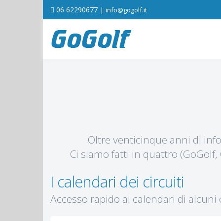
06 62290677‬ |
info@gogolf.it
Oltre venticinque anni di infor
Ci siamo fatti in quattro (GoGolf
I calendari dei circuiti
Accesso rapido ai calendari di alcuni ci