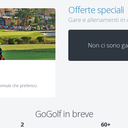
Offerte speciali
Gare e allenamenti in 
Non ci sono ga
formule che preferisci.
GoGolf in breve
2
60+