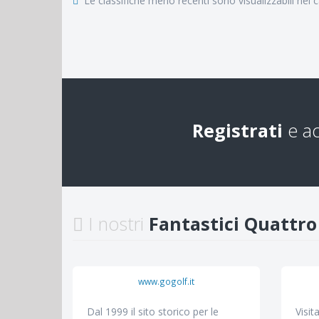
Le classifiche meno recenti sono visualizzabili nel ca
Registrati
e acc
I nostri
Fantastici Quattro
www.gogolf.it
Dal 1999 il sito storico per le
Visit