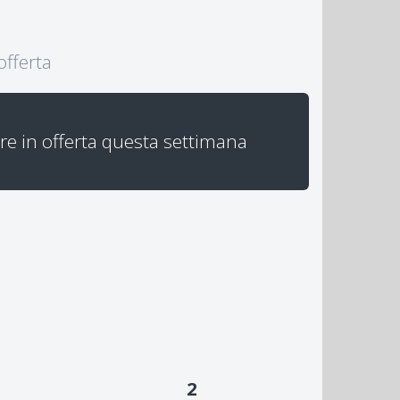
offerta
re in offerta questa settimana
2