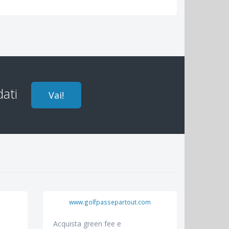
dati
Vai!
www.golfpassepartout.com
o
Acquista green fee e