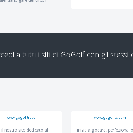
lendario gare dei circoli
edi a tutti i siti di GoGolf con gli stessi 
www.gogolftravel.it
www.gogolftc.com
a il nostro sito dedicato al
Inizia a giocare, perfeziona l